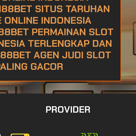
188BET SITUS TARUHAN
 ONLINE INDONESIA
88BET PERMAINAN SLOT
NESIA TERLENGKAP DAN
88BET AGEN JUDI SLOT
PALING GACOR
PROVIDER