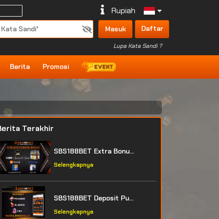
Rupiah
Daftar
Masuk
Lupa Kata Sandi ?
Berita
Promosi
Berita Terakhir
SBS188BET Extra Bonu...
Selengkapnya
SBS188BET Deposit Pu...
Selengkapnya