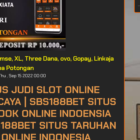
se, XL, Three Dana, ovo, Gopay, Linkaja
pa Potongan
Thu , Sep 15 2022 00:00
S JUDI SLOT ONLINE
CAYA
|
SBS188BET SITUS
OK ONLINE INDOENSIA
188BET SITUS TARUHAN
ONLINE INDONESIA