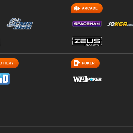
ARCADE
OTTERY
POKER