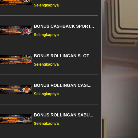
Selengkapnya
BONUS CASHBACK SPORT...
Selengkapnya
BONUS ROLLINGAN SLOT...
Selengkapnya
BONUS ROLLINGAN CASI...
Selengkapnya
BONUS ROLLINGAN SABU...
Selengkapnya