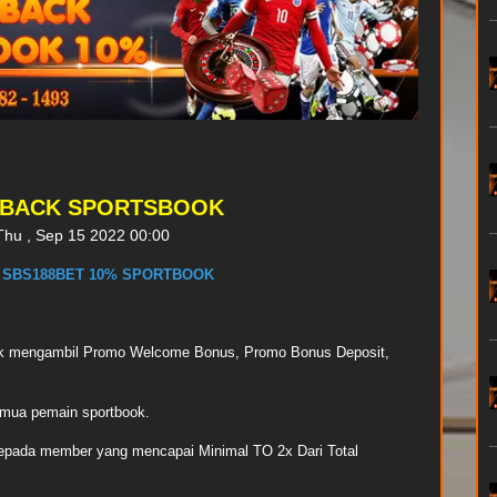
HBACK SPORTSBOOK
Thu , Sep 15 2022 00:00
 SBS188BET 10% SPORTBOOK
idak mengambil Promo Welcome Bonus, Promo Bonus Deposit,
emua pemain sportbook.
epada member yang mencapai Minimal TO 2x Dari Total