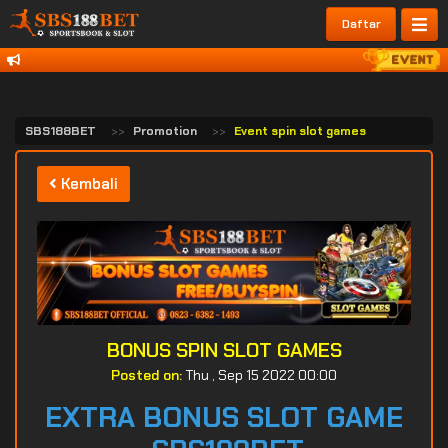
Daftar
SBS188BET
Promotion
Event spin slot games
Kembali
BONUS SPIN SLOT GAMES
Posted on:
Thu , Sep 15 2022 00:00
EXTRA BONUS SLOT GAME