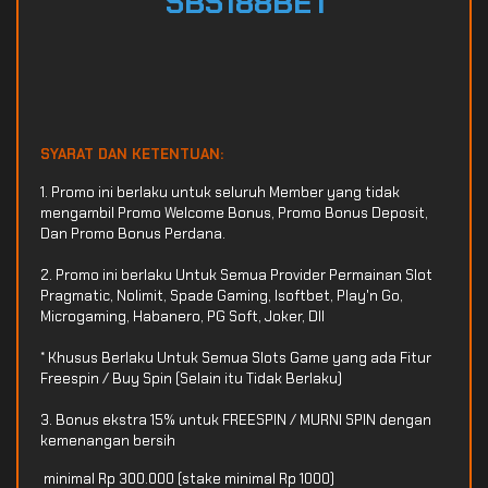
SBS188BET
SYARAT DAN KETENTUAN:
1. Promo ini berlaku untuk seluruh Member yang tidak
mengambil Promo Welcome Bonus, Promo Bonus Deposit,
Dan Promo Bonus Perdana.
2. Promo ini berlaku Untuk Semua Provider Permainan Slot
Pragmatic, Nolimit, Spade Gaming, Isoftbet, Play'n Go,
Microgaming, Habanero, PG Soft, Joker, Dll
* Khusus Berlaku Untuk Semua Slots Game yang ada Fitur
Freespin / Buy Spin (Selain itu Tidak Berlaku)
3. Bonus ekstra 15% untuk FREESPIN / MURNI SPIN dengan
kemenangan bersih
minimal Rp 300.000 (stake minimal Rp 1000)