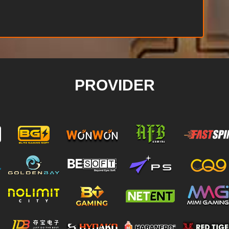
PROVIDER