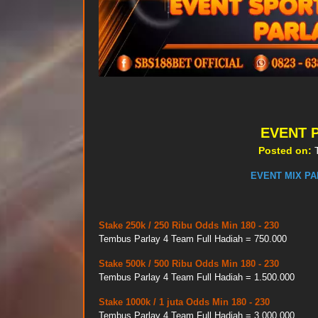
EVENT 
Posted on:
EVENT MIX PA
Stake 250k / 250 Ribu Odds Min 180 - 230
Tembus Parlay 4 Team Full Hadiah = 750.000
Stake 500k / 500 Ribu Odds Min 180 - 230
Tembus Parlay 4 Team Full Hadiah = 1.500.000
Stake 1000k / 1 juta Odds Min 180 - 230
Tembus Parlay 4 Team Full Hadiah = 3.000.000