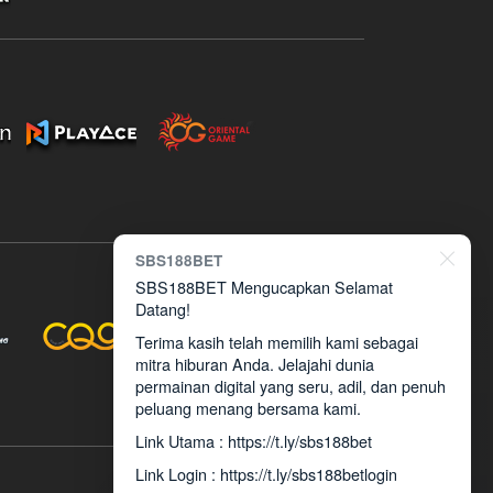
SBS188BET
SBS188BET Mengucapkan Selamat
Datang!
Terima kasih telah memilih kami sebagai
mitra hiburan Anda. Jelajahi dunia
permainan digital yang seru, adil, dan penuh
peluang menang bersama kami.
Link Utama :
https://t.ly/sbs188bet
Link Login :
https://t.ly/sbs188betlogin