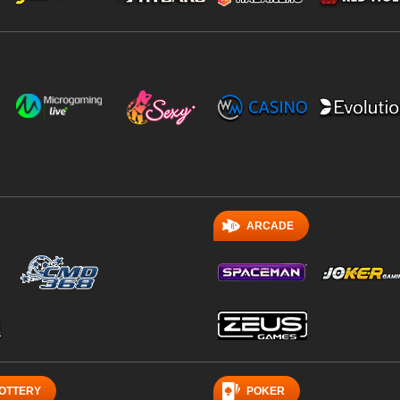
ARCADE
OTTERY
POKER